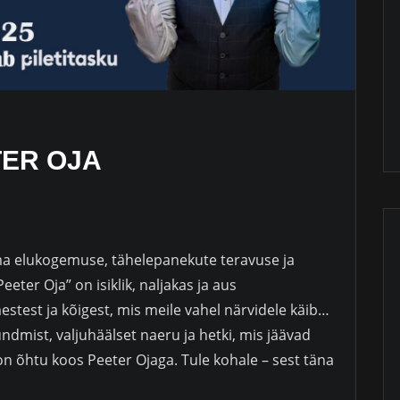
ER OJA
ma elukogemuse, tähelepanekute teravuse ja
ter Oja” on isiklik, naljakas ja aus
estest ja kõigest, mis meile vahel närvidele käib…
ndmist, valjuhäälset naeru ja hetki, mis jäävad
 on õhtu koos Peeter Ojaga. Tule kohale – sest täna