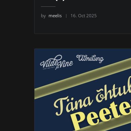
by
meelis
16. Oct 2025