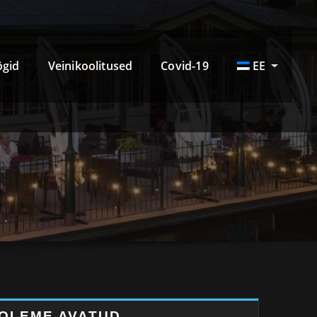
ögid
Veinikoolitused
Covid-19
EE
OLEME AVATUD