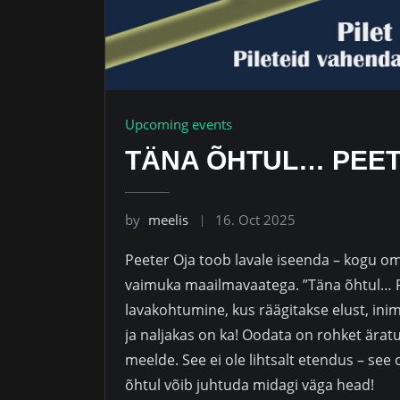
Upcoming events
TÄNA ÕHTUL… PEET
by
meelis
16. Oct 2025
Peeter Oja toob lavale iseenda – kogu o
vaimuka maailmavaatega. ”Täna õhtul… Pee
lavakohtumine, kus räägitakse elust, inim
ja naljakas on ka! Oodata on rohket äratu
meelde. See ei ole lihtsalt etendus – see
õhtul võib juhtuda midagi väga head!