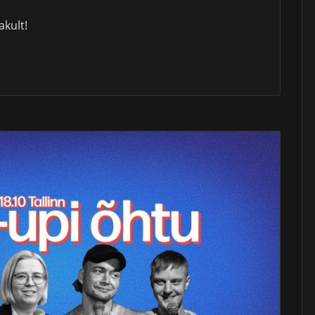
akult!