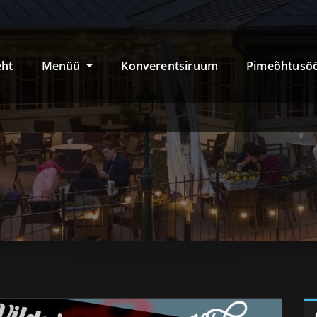
eht
Menüü
Konverentsiruum
Pimeõhtusö