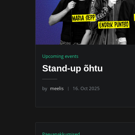
Upcoming events
Stand-up õhtu
by
meelis
16. Oct 2025
Päevapakkumised