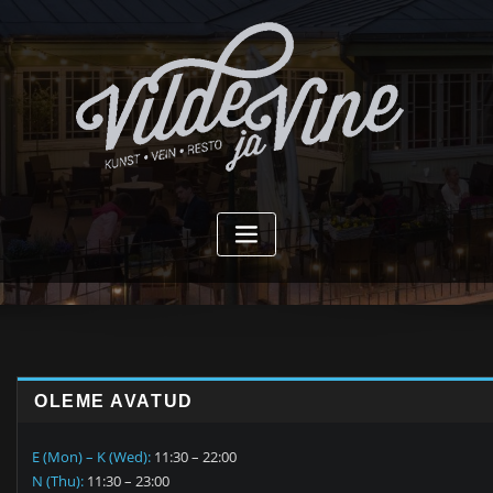
Skip
to
content
OLEME AVATUD
E (Mon) – K (Wed):
11:30 – 22:00
N (Thu):
11:30 – 23:00