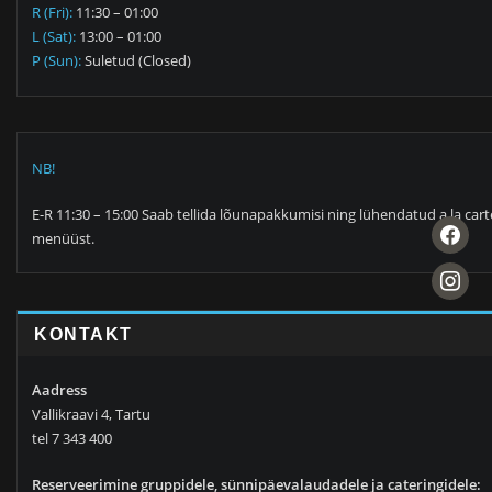
R (Fri):
11:30 – 01:00
L (Sat):
13:00 – 01:00
P (Sun):
Suletud (Closed)
NB!
E-R 11:30 – 15:00 Saab tellida lõunapakkumisi ning lühendatud a la cart
facebook
menüüst.
instagra
KONTAKT
Aadress
Vallikraavi 4, Tartu
tel 7 343 400
Reserveerimine gruppidele, sünnipäevalaudadele ja cateringidele: