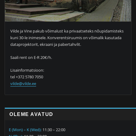
Vilde ja Vine pakub võimalust ka privaatseteks nõupidamisteks
kuni 30-le inimesele. Konverentsiruumis on võimalik kasutada
dataprojektorit, ekraani ja pabertahvlit.
Saali rent on E-R 20€/h.
Lisainformatsioon:
tel +372 5780 7050
vilde@vilde.ee
OLEME AVATUD
E (Mon) – K (Wed):
11:30 – 22:00