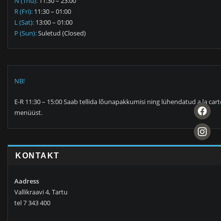
N (Thu):
11:30 – 23:00
R (Fri):
11:30 – 01:00
L (Sat):
13:00 – 01:00
P (Sun):
Suletud (Closed)
NB!
E-R 11:30 – 15:00 Saab tellida lõunapakkumisi ning lühendatud a la cart
facebook
menüüst.
instagra
KONTAKT
Aadress
Vallikraavi 4, Tartu
tel 7 343 400