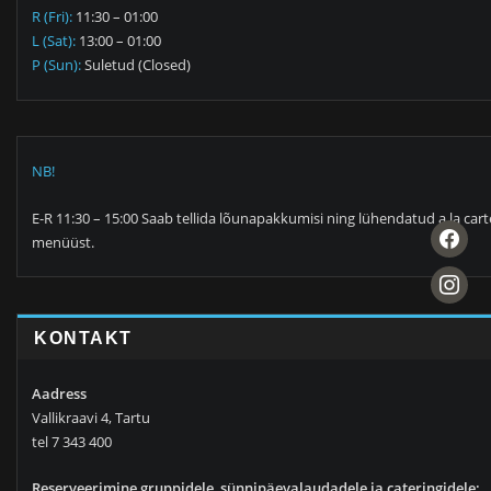
R (Fri):
11:30 – 01:00
L (Sat):
13:00 – 01:00
P (Sun):
Suletud (Closed)
NB!
E-R 11:30 – 15:00 Saab tellida lõunapakkumisi ning lühendatud a la cart
facebook
menüüst.
instagra
KONTAKT
Aadress
Vallikraavi 4, Tartu
tel 7 343 400
Reserveerimine gruppidele, sünnipäevalaudadele ja cateringidele: