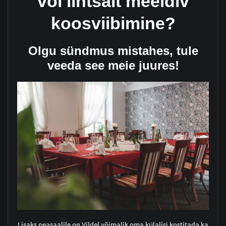
või lihtsalt meeldiv
koosviibimine?
Olgu sündmus mistahes, tule
veeda see meie juures!
Lisaks peasaalile on Vildel võimalik oma külalisi kostitada ka