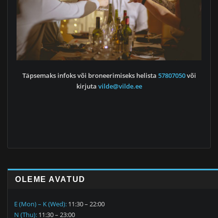
Täpsemaks infoks või broneerimiseks helista
57807050
või
kirjuta
vilde@vilde.ee
OLEME AVATUD
E (Mon) – K (Wed):
11:30 – 22:00
N (Thu):
11:30 – 23:00