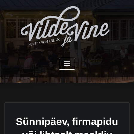
Skip
to
content
Sünnipäev, firmapidu