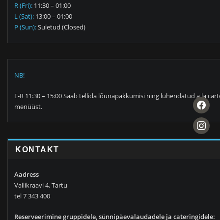
R (Fri):
11:30 – 01:00
L (Sat):
13:00 – 01:00
P (Sun):
Suletud (Closed)
NB!
E-R 11:30 – 15:00 Saab tellida lõunapakkumisi ning lühendatud a la cart
facebook
menüüst.
instagra
KONTAKT
Aadress
Vallikraavi 4, Tartu
tel 7 343 400
Reserveerimine gruppidele, sünnipäevalaudadele ja cateringidele: