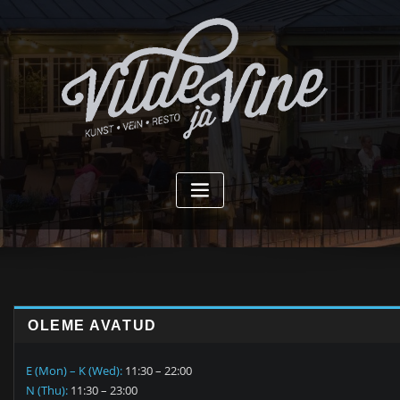
Skip
to
content
OLEME AVATUD
E (Mon) – K (Wed):
11:30 – 22:00
N (Thu):
11:30 – 23:00