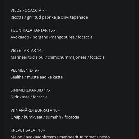
VILDE FOCACCIA 7.-
Ricotta / grillitud paprika ja oliivi tapenade
TUUNIKALA TARTAR 15.-
Avokaado / porgandi-mangopüree / focaccia
VEISE TARTAR 14.-
Marineeritud sibul / chimichurrimajonees / focaccia
PELMEENID 9.-
Sealiha / musta äädika kaste
SINIMEREKARBID 17.-
Siidrikaste / focaccia
VIINAMÄRDI BURRATA 16.-
Greip / kumkvaat / sumahh / focaccia
KREVETISALAT 18.-
Melon / avokaadokreem / marineeritud tomat / pesto