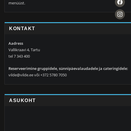
menüüst.
instagra
KONTAKT
Aadress
Vallikraavi 4, Tartu
tel 7 343 400
Reserveerimine gruppidele, sünnipäevalaudadele ja cateringidele:
vilde@vilde.ee või +372 5780 7050
ASUKOHT