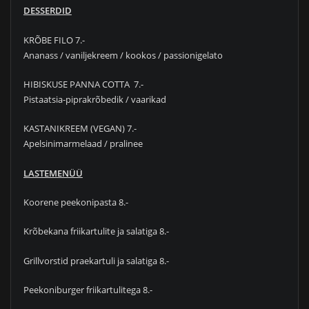
DESSERDID
KRÕBE FILO 7.-
Ananass / vaniljekreem / kookos / passionigelato
HIBISKUSE PANNA COTTA 7.-
Pistaatsia-piprakrõbedik / vaarikad
KASTANIKREEM (VEGAN) 7.-
Apelsinimarmelaad / pralinee
LASTEMENÜÜ
Koorene peekonipasta 8.-
Krõbekana friikartulite ja salatiga 8.-
Grillvorstid praekartuli ja salatiga 8.-
Peekoniburger friikartulitega 8.-