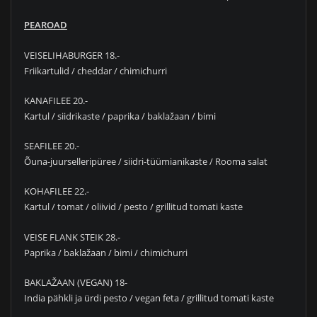
PEAROAD
VEISELIHABURGER 18.-
Friikartulid / cheddar / chimichurri
KANAFILEE 20.-
Kartul / siidrikaste / paprika / baklažaan / bimi
SEAFILEE 20.-
Õuna-juurselleripüree / siidri-tüümianikaste / Rooma salat
KOHAFILEE 22.-
Kartul / tomat / oliivid / pesto / grillitud tomati kaste
VEISE FLANK STEIK 28.-
Paprika / baklažaan / bimi / chimichurri
BAKLAŽAAN (VEGAN) 18-
India pähkli ja ürdi pesto / vegan feta / grillitud tomati kaste