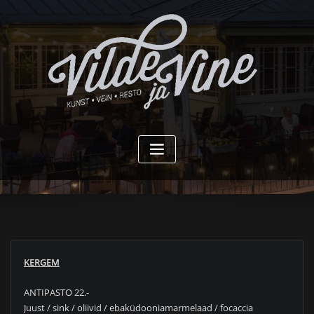
Skip
to
content
KERGEM
ANTIPASTO 22.-
Juust / sink / oliivid / ebaküdooniamarmelaad / focaccia