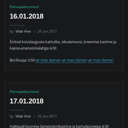
Päevapakkumised
16.01.2018
by
Vilde Vine
26. Jun 2017
Šnitsel küüslauguste kartulite, sibulamoosi, kreemise kastme ja
kapsa-ananassisalatiga 4,50
Boršisupp 3,50
air max damen
air max damen
air max damen
Päevapakkumised
17.01.2018
by
Vilde Vine
26. Jun 2017
Hakkpall koorese šampinjonikastme ja kartulipüreega 4,50