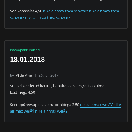
Soe kanasalat 4,50
nike air max thea schwarz
nike air max thea
schwarz
nike air max thea schwarz
Päevapakkumised
18.01.2018
by
Vilde Vine
26. Jun 2017
Šnitsel keedetud kartuli, hapukapsa vinegreti ja külma
kastmega 4,50
Seenepüreesupp saiakrutoonidega 3,50
nike air max weiÃŸ
nike
air max weiÃŸ
nike air max weiÃŸ