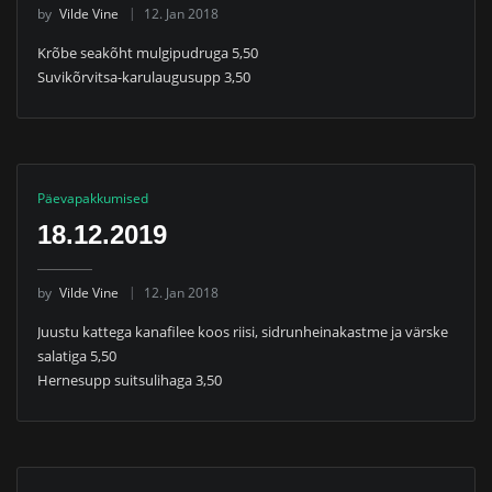
by
Vilde Vine
12. Jan 2018
Krõbe seakõht mulgipudruga 5,50
Suvikõrvitsa-karulaugusupp 3,50
Päevapakkumised
18.12.2019
by
Vilde Vine
12. Jan 2018
Juustu kattega kanafilee koos riisi, sidrunheinakastme ja värske
salatiga 5,50
Hernesupp suitsulihaga 3,50