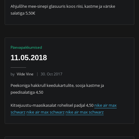
Ahjulõhe mee-sinepi glasuuris koos riisi, kastme ja värske
salatiga 5,50€
Päevapakkumised
11.05.2018
by
Vilde Vine
30. Oct 2017
Peekoniga hakkrull keedukartulite, sooja kastme ja
peedisalatiga 4,50
Kitsejuustu-maasikasalat rohelisel padjal 4,50
nike air max
schwarz
nike air max schwarz
nike air max schwarz