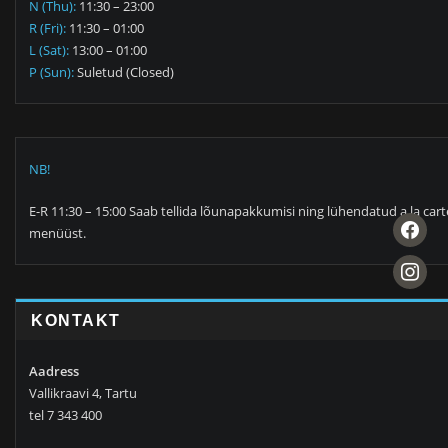
N (Thu):
11:30 – 23:00
R (Fri):
11:30 – 01:00
L (Sat):
13:00 – 01:00
P (Sun):
Suletud (Closed)
NB!
E-R 11:30 – 15:00 Saab tellida lõunapakkumisi ning lühendatud a la cart
facebook
menüüst.
instagra
KONTAKT
Aadress
Vallikraavi 4, Tartu
tel 7 343 400