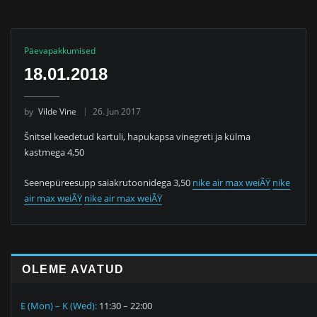
Päevapakkumised
18.01.2018
by
Vilde Vine
26. Jun 2017
Šnitsel keedetud kartuli, hapukapsa vinegreti ja külma
kastmega 4,50
Seenepüreesupp saiakrutoonidega 3,50
nike air max weiÃŸ
nike
air max weiÃŸ
nike air max weiÃŸ
OLEME AVATUD
E (Mon) – K (Wed):
11:30 – 22:00