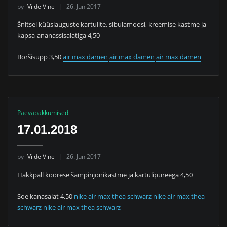
by
Vilde Vine
26. Jun 2017
Šnitsel küüslauguste kartulite, sibulamoosi, kreemise kastme ja
kapsa-ananassisalatiga 4,50
Boršisupp 3,50
air max damen
air max damen
air max damen
Päevapakkumised
17.01.2018
by
Vilde Vine
26. Jun 2017
Hakkpall koorese šampinjonikastme ja kartulipüreega 4,50
Soe kanasalat 4,50
nike air max thea schwarz
nike air max thea
schwarz
nike air max thea schwarz