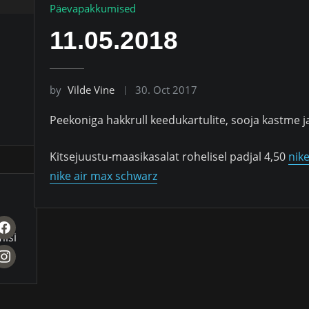
Päevapakkumised
11.05.2018
by
Vilde Vine
30. Oct 2017
Peekoniga hakkrull keedukartulite, sooja kastme j
Kitsejuustu-maasikasalat rohelisel padjal 4,50
nik
nike air max schwarz
acebook
misi
nstagram