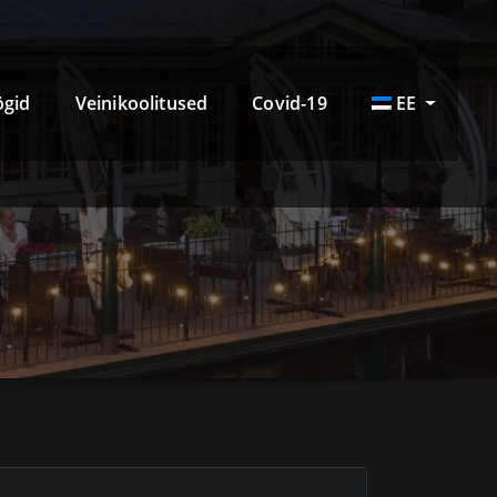
ögid
Veinikoolitused
Covid-19
EE