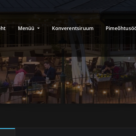
eht
Menüü
Konverentsiruum
Pimeõhtusö